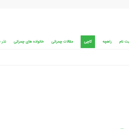
ت نام
راهچه
کاچی
مقالات چمرانی
خانواده های چمرانی
نذر 