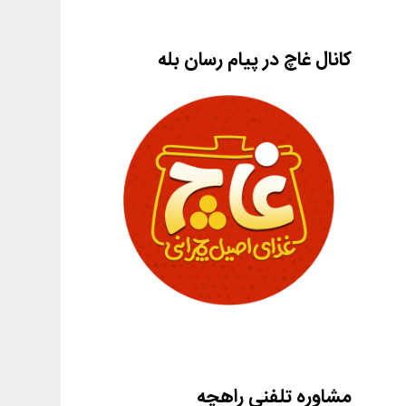
کانال غاچ در پیام رسان بله
مشاوره تلفنی راهچه