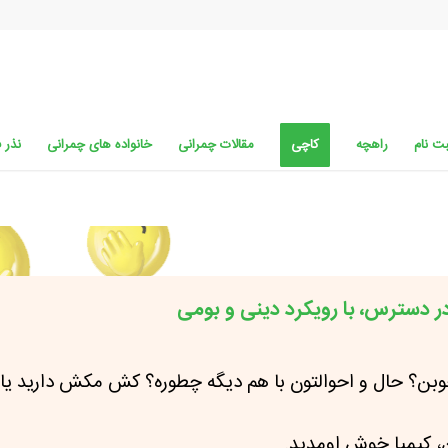
ت نام
راهچه
کاچی
مقالات چمرانی
خانواده های چمرانی
نذر 
 دسترس، با رویکرد دینی و بومی
وبن؟
حال و احوالتون با هم دیگه چطوره؟
کش مکش دارید یا
ن، کیمیا خوش اومدید.