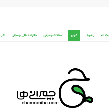
ت نام
راهچه
کاچی
مقالات چمرانی
خانواده های چمرانی
نذر 