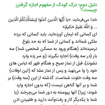
دلیل دوم؛ درک کودک از مفهوم اجازه گرفتن
چیست؟
خدا می‌فرماید: «یا أَیُّهَا الَّذینَ آمَنُوا لِیَسْتَأْذِنْکُمُ الَّذینَ
… وَ اللَّهُ عَلیمٌ حَکیمٌ»
ای کسانی که ایمان آورده‌اید، باید کسانی که برده
ملکی شمااند و کسانی از شما که به حد بلوغ
نرسیده‌اند (هنگام ورود به مسکن شخصی شما) سه
بار (در سه وقت) اجازه بگیرند (و سر زده وارد
نشوند)، قبل از نماز صبح و هنگام ظهر که لباس های
خود را وا می‌نهید و پس از نماز عشا که (این اوقات)
سه وقت خلوت شماست. گذشته از این (سه وقت) بر
شما و بر آنها گناهی نیست (که بدون اجازه وارد
شوند؛ زیرا) آنها پیوسته به دور شما می‌چرخند (یا
شما با یکدیگر کار و رفت‌و‌آمد دارید و طلبیدن اذن