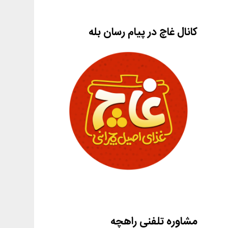
کانال غاچ در پیام رسان بله
مشاوره تلفنی راهچه