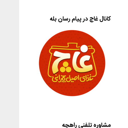
کانال غاچ در پیام رسان بله
مشاوره تلفنی راهچه