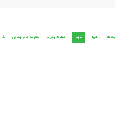
ت نام
راهچه
کاچی
مقالات چمرانی
خانواده های چمرانی
نذر 
م