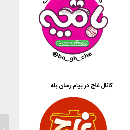
کانال غاچ در پیام رسان بله
انیمیش