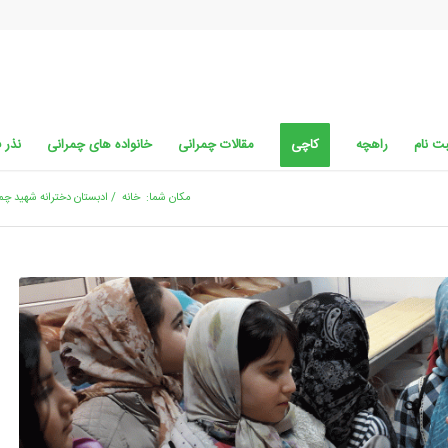
ت نام
راهچه
کاچی
مقالات چمرانی
خانواده های چمرانی
نذر 
مکان شما:
خانه
/
ادبستان دخترانه شهید چم