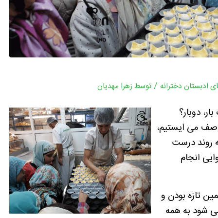
/
ای ادبستان دخترانه
توسط
زهرا مهدیان
ار، دوبار؟
در صف می ایستیم،
ه روند درست
وایی انجام
ن تازه بودن و
ی شود به همه