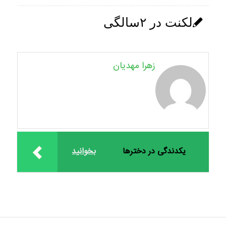
لکنت در ۲سالگی
زهرا مهدیان
یکدندگی در دخترها
بخوانید