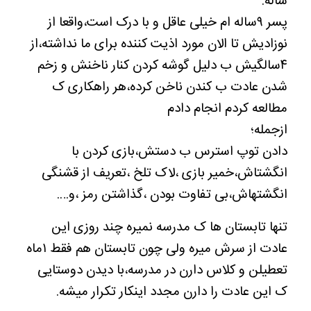
ساله.
پسر ۹ساله ام خیلی عاقل و با درک است،واقعا از
نوزادیش تا الان مورد اذیت کننده برای ما نداشته،از
۴سالگیش ب دلیل گوشه کردن کنار ناخنش و زخم
شدن عادت ب کندن ناخن کرده،هر راهکاری ک
مطالعه کردم انجام دادم
ازجمله؛
دادن توپ استرس ب دستش،بازی کردن با
انگشتاش،خمیر بازی ،لاک تلخ ،تعریف از قشنگی
انگشتهاش،بی تفاوت بودن ،گذاشتن رمز ،و….
تنها تابستان ها ک مدرسه نمیره چند روزی این
عادت از سرش میره ولی چون تابستان هم فقط ۱ماه
تعطیلن و کلاس دارن در مدرسه،با دیدن دوستایی
ک این عادت را دارن مجدد اینکار تکرار میشه.