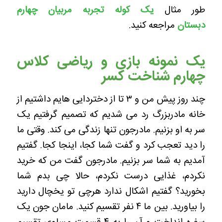
طور مثال
یک کوله تجربه مربیان چهارم
دبستان
مراجعه کنید.
یک نمونه بازی و ریاضی کلاس
چهارم شناخت کسر
چند روز پیش من و ۳ تا از دختردایی هایم داشتیم از
خانه مادربزرگ رد می شدیم که تصمیم گرفتیم یک
سر به او بزنیم.
مادرجون تنها زندگی می کند. وقتی ما
را دید تعجب کرد و گفت شما کجا، اینجا کجا.
گفتیم
آمدیم به شما سر بزنیم. مادرجون گفت من که خرید
نکردم، غذایی درست نکردم، حالا چی بدم شما
بخورید؟ گفتیم اشکال ندارد هرچی تو یخچال دارید
را بیاورید. بین ما ۴ نفر تقسیم کنید.
مامان جون یک