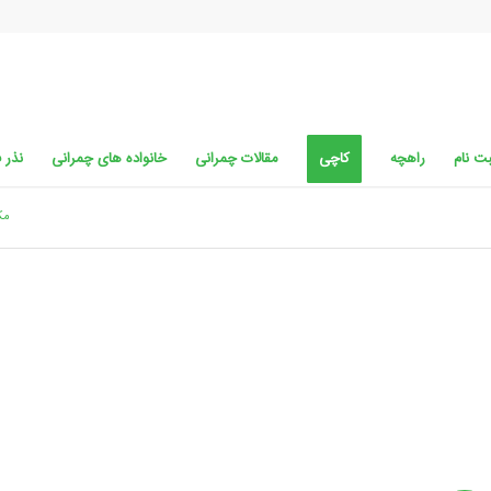
ت نام
راهچه
کاچی
مقالات چمرانی
خانواده های چمرانی
نذر 
مک