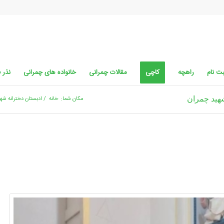
ت نام
راهچه
کاچی
مقالات چمرانی
خانواده های چمرانی
نذر 
هید چمران
مکان شما:
خانه
/
ادبستان دخترانه شه