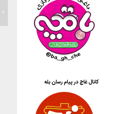
کارگاه 
کانال غاچ در پیام رسان بله