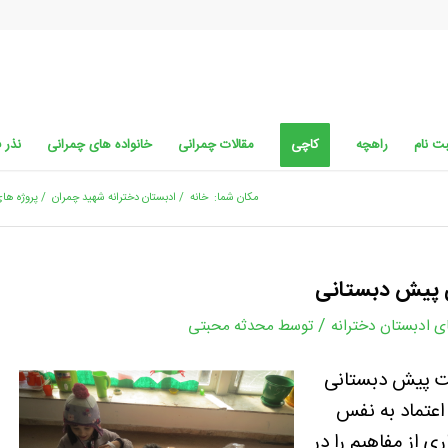
ت نام
راهچه
کاچی
مقالات چمرانی
خانواده های چمرانی
نذر 
مکان شما:
خانه
/
ادبستان دخترانه شهید چمران
/
پروژه های
ی پیش دبستانی
/
ی ادبستان دخترانه
توسط
محدثه محبتی
بت پیش دبستانی
اعتماد به نفس
ی از مفاهیم را در