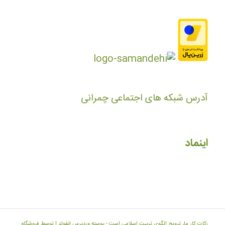
آدرس شبکه های اجتماعی چمرانی
اینماد
زکات کار ما، ترویج الگوی تربیت اسلامی است -
پوسته وردپرس انفولد | توسط فروشگاه