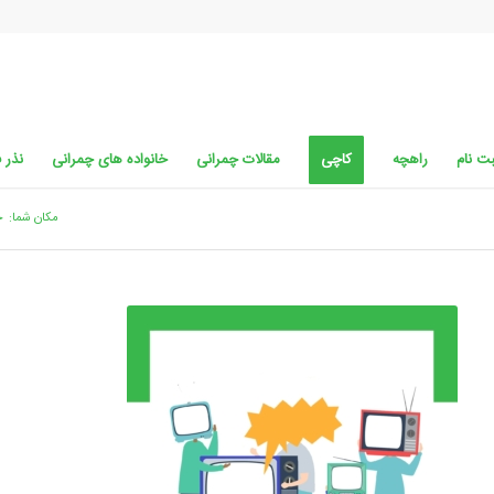
ت نام
راهچه
کاچی
مقالات چمرانی
خانواده های چمرانی
نذر 
مکان شما:
خ