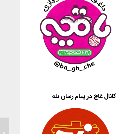
کانال غاچ در پیام رسان بله
مقاومت