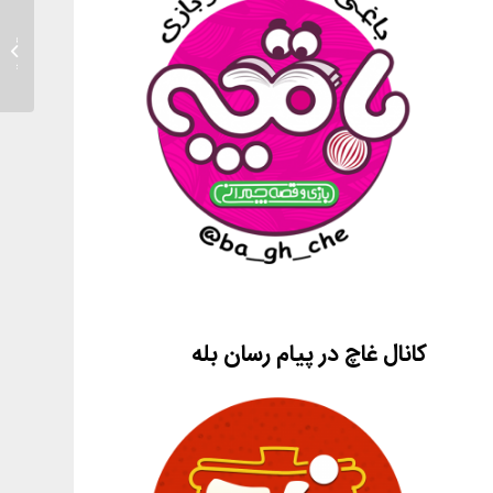
شهید چ
کانال غاچ در پیام رسان بله