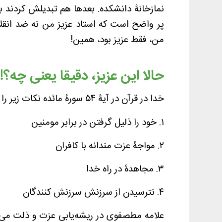
نمازخانۀ دانشکده. بعدها هم تبدیلش کردند ب
پر واضح است که استاد عزیز من نه ضد انقل
من، فقط عزیز بود، همین!
حالا این عزیز، دقیقا یعنی چه؟!
خدا در قرآن در آیۀ ۵۴ سورۀ مائده نکات زیر را دررابطه با عزت نفس و ذلت می‌فرمایند:
۱. خود را ذلیل گرفتن در برابر مومنین
۲. مواجۀ عزت مندانه با کافران
۳. مجاهدۀ در راه خدا
۴. نترسیدن از سرزنش سرزنش کنندگان
علامه مطصفوی در ریشه‌یابی عزت و ذلت می‌فر