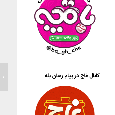
تربیت 
کانال غاچ در پیام رسان بله
عشق