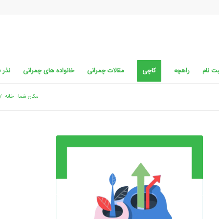
ت نام
راهچه
کاچی
مقالات چمرانی
خانواده های چمرانی
نذر 
مکان شما:
خانه
/