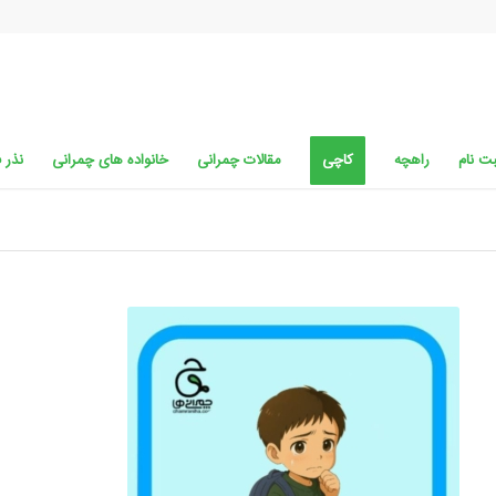
ت نام
راهچه
کاچی
مقالات چمرانی
خانواده های چمرانی
نذر 