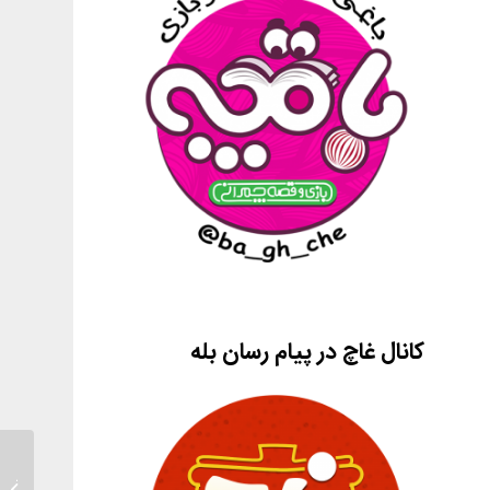
کانال غاچ در پیام رسان بله
پرخاشگ