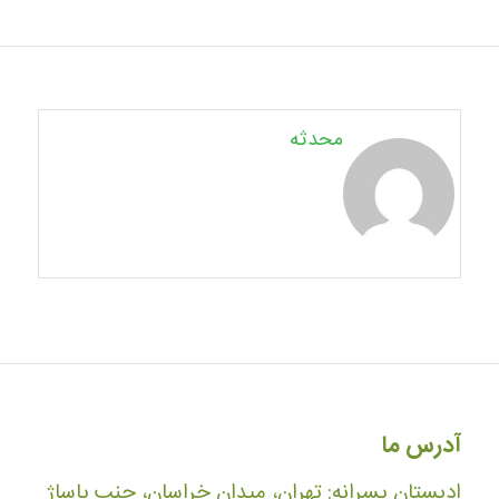
محدثه
آدرس ما
ادبستان پسرانه: تهران، میدان خراسان، جنب پاساژ