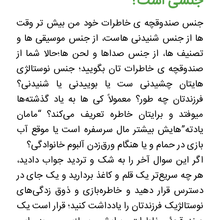
جنسی است؟
جنس صندوقچه ی خاطرات خود من بیش تر وقت
ها از جنس شنیدنی هاست، از جنس موسیقی ها و
تصنیف ها، از جنس صداها و لحن ها؛حالا شما از
صندوقچه ی خاطرات تان بگویید؛ جنس نوستالژی
هایتان چشیدنی ست یا بوییدنی یا شنیدنی؟
فرزندتان چه طور؟ معمولاً کی ها به یاد گذشته‌ها
میوفتد و برایتان خاطره تعریف می‌کند؟ “مامان
یادته”‌هایش بیشتر مال سرسفره است یا موقع آب
بازی در حمام و یا هنگام ورق‌زدن آلبوم خانوادگی؟
اگر این سوال آخر را به شک و تردید جواب دادید،
هر چه سریع‌تر یک قلم و کاغذ بردارید و یک جای در
دسترس قرار دهید و خاطره‌بازی و ذوق زدگی‌های
نوستالژیک فرزندتان را یادداشت کنید؛ قرار است یک