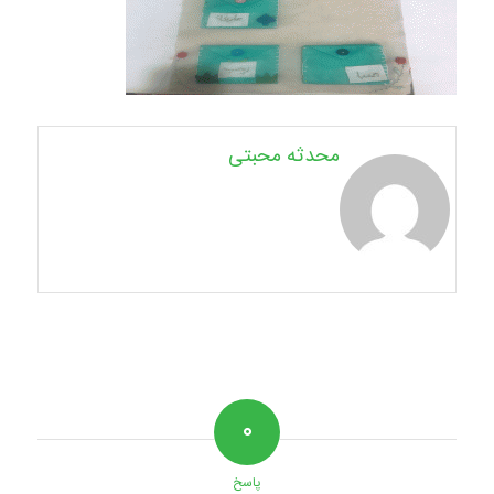
محدثه محبتی
۰
پاسخ