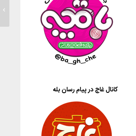
پرداخت
کانال غاچ در پیام رسان بله