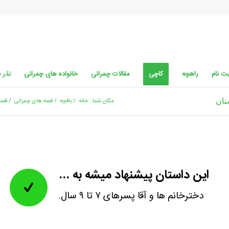
ت نام
راهچه
کاچی
مقالات چمرانی
خانواده های چمرانی
نذر 
تان
مکان شما:
خانه
/
باقچه
/
قصه های چمرانی
/
قصه 
این داستان پیشنهاد میشه به ...
دخترخانم ها و آقا پسرهای ۷ تا ۹ سال.