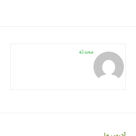
محدثه
آدرس ما