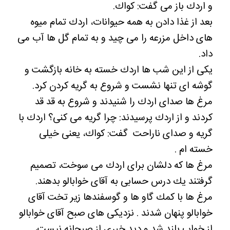
و اردك باز مى گفت: كواك.
بعد از غذا دادن به همه حيوانات، اردك تمام ميوه
هاى داخل مزرعه را مى چيد و به تمام گل ها آب مى
داد.
يكى از اين شب ها اردك خسته به خانه بازگشت و
گوشه اى تنها نشست و شروع به گريه كردن كرد.
مرغ ها صداى اردك را شنيدند و شروع به قد قد
كردند و از اردك پرسيدند: چرا گريه مى كنی؟
اردك با
گريه و صداى ناراحت گفت: كواك، يعنى خيلى
خسته ام .
مرغ ها كه دلشان براى اردك مى سوخت، تصميم
گرفتند يك درس حسابى به آقاى خوابالو بدهند.
مرغ ها با كمك گاو ها و گوسفندها زير تخت آقاى
خوابالو پنهان شدند . نزديكى هاى صبح آقاى خوابالو
از خواب بلند شد و ديد خبرى از صبحانه نيست،