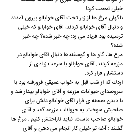
خيلى تعجب كرد!
ناگهان مرغ ها از زير تخت آقاى خوابالو بيرون آمدند
و دنبال آقاى خوابالو كردند، اقاى خوابالو كه خيلى
ترسيده بود فرياد مى زد: چه خبر شده؟ چه خبر
شده؟
مرغ ها، گاو ها و گوسفندها دنبال آقاى خوابالو در
مزرعه كردند. آقاى خوابالو با سرعت زيادى از
دستشان فرار كرد.
اردك كه از شب قبل به خواب عميقى فرورفته بود با
سروصداى حيوانات مزرعه و آقاى خوابالو بيدار شد و
با ديدن صحنه ى فرار آقاى خوابالو دلش براى
صاحبش سوخت. به حيوانات مزرعه گفت: آقاى
خوابالو صاحب ماست، نبايد ناراحتش كنيم . مرغ ها
گفتند : آخه تو خيلى كار انجام مى دهى و آقاى