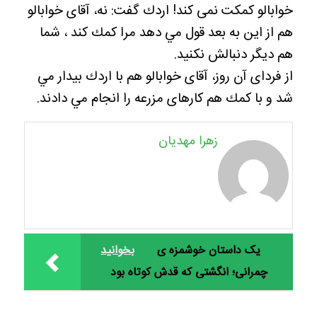
خوابالو كمكت نمى كند! اردك گفت: نه، آقاى خوابالو
هم از اين به بعد قول مي دهد مرا كمك كند ، شما
هم ديگر دنبالش نكنيد.
از فرداى آن روز، آقاى خوابالو هم با اردك بيدار مي
شد و با كمك هم كارهاى مزرعه را انجام مي دادند.
زهرا مهدیان
یک داستان خوشمزه ی
بخوانید
چمرانی؛ انگشتی که قدش کوتاه بود