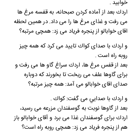
خوابيد .
اردك بعد از آماده كردن صبحانه، به قفسه مرغ ها
مى رفت و غذاى مرغ ها را مى داد. در همين لحظه
اقاى خوابالو از پنجره فرياد مى زد: همچى مرتبه؟
و اردك با صداى كواك تاييد مى كرد كه همه چيز
روبه راه است .
بعد از قفس مرغ ها، اردك سراغ گاو ها مى رفت و
براى گاوها علف مى ريخت تا بخورند كه دوباره
صداى اقاى خوابالو مى آمد: همه چيز مرتبه؟
و اردك با صدايي مى گفت: كواك .
بعد از گاوها نوبت به گوسفندان مزرعه مى رسيد،
اردك براى گوسفندان غذا مى برد و آقاى خوابالو باز
هم از پنجره فرياد مى زد: همچى روبه راه است؟