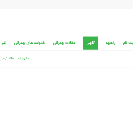
ت نام
راهچه
کاچی
مقالات چمرانی
خانواده های چمرانی
نذر 
مکان شما:
خانه
/
خبرن