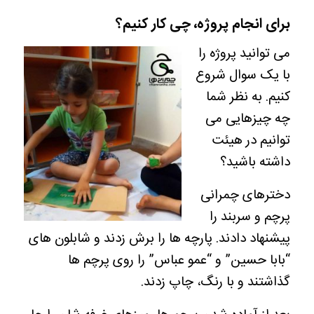
برای انجام پروژه، چی کار کنیم؟
می توانید پروژه را
با یک سوال شروع
کنیم. به نظر شما
چه چیزهایی می
توانیم در هیئت
داشته باشید؟
دخترهای چمرانی
پرچم و سربند را
پیشنهاد دادند. پارچه ها را برش زدند و شابلون های
“بابا حسین” و “عمو عباس” را روی پرچم ها
گذاشتند و با رنگ، چاپ زدند.