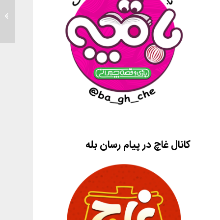
قصه گو
کانال غاچ در پیام رسان بله