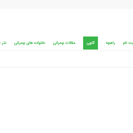
ت نام
راهچه
کاچی
مقالات چمرانی
خانواده های چمرانی
نذر 