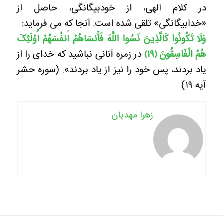
در کلام الهی، از خودبیگانگی، حاصل از
«خدابیگانگی» تلقی شده است. آنجا که می ‌فرماید:
وَلَا تَکُونُوا کَالَّذِینَ نَسُوا اللَّهَ فَأَنسَاهُمْ أَنفُسَهُمْ أُوْلَئِکَ
هُمُ الْفَاسِقُونَ
﴿
۱۹
﴾
در زمره آنانی نباشید که خدای را از
یاد بردند، پس خود را نیز از یاد بردند». (سوره حشر
آیه ۱۹)
زهرا مهدیان