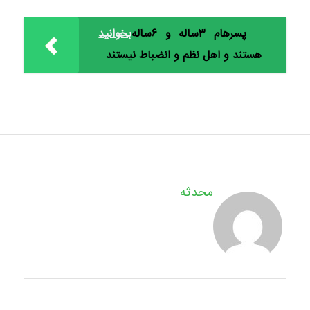
پسرهام ۳ساله و ۶ساله
بخوانید
هستند و اهل نظم و انضباط نیستند
محدثه