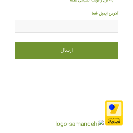
با ۰ اول و فونت انگلیسی لطفا!
آدرس ایمیل شما