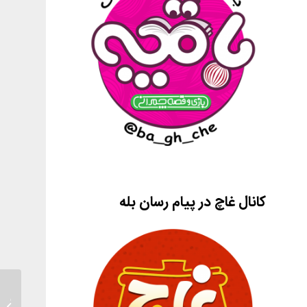
کانال غاچ در پیام رسان بله
تجربه 