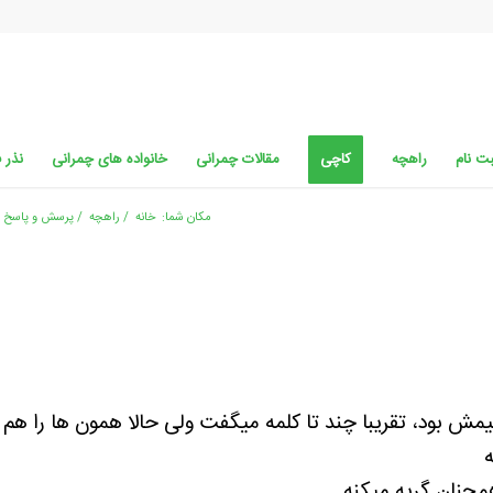
ت نام
راهچه
کاچی
مقالات چمرانی
خانواده های چمرانی
نذر 
مکان شما:
خانه
/
راهچه
/
پرسش و پاسخ
ش بود، تقریبا چند تا کلمه میگفت ولی حالا همون ها را ه
مچنان گریه میکنه.