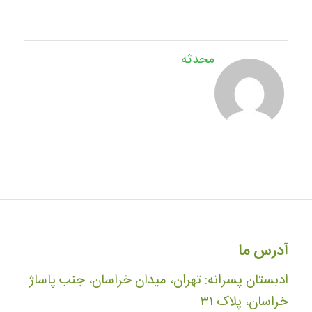
محدثه
آدرس ما
ادبستان پسرانه: تهران، میدان خراسان، جنب پاساژ
خراسان، پلاک ۳۱