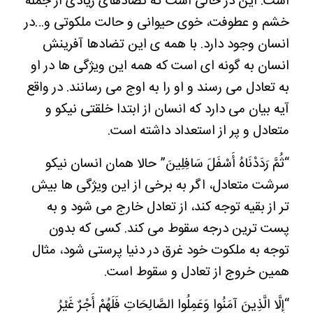
است. این در حالی است که تضادهای زیادی از جمله
خشم و عطوفت، خوی حیوانی و حالت ملکوتی و…در
انسان وجود دارد. با همه ی این تضادها آفرینش
انسان به گونه ای است که همه این ویژگی ها در او
به تعادل می رسند و او را به اوج می رسانند. در واقع
آیه بیان می دارد که انسان از ابتدا خلقتی نیکو و
متعادل و پر از استعداد داشته است.
“ثُمَّ رَدَدْنَاهُ أَسْفَلَ سَافِلِينَ” حالا همان انسان نیکو
سرشت متعادل، اگر به برخی از این ویژگی ها بیش
تر از بقیه توجه کند، از تعادل خارج می شود و به
پست ترین درجه سقوط می کند. کسی که بدون
توجه به ملکوت خود غرق در دنیا پرستی شود، مثال
همین خروج از تعادل و سقوط است.
“إِلَّا الَّذِينَ آمَنُوا وَعَمِلُوا الصَّالِحَاتِ فَلَهُمْ أَجْرٌ غَيْرُ