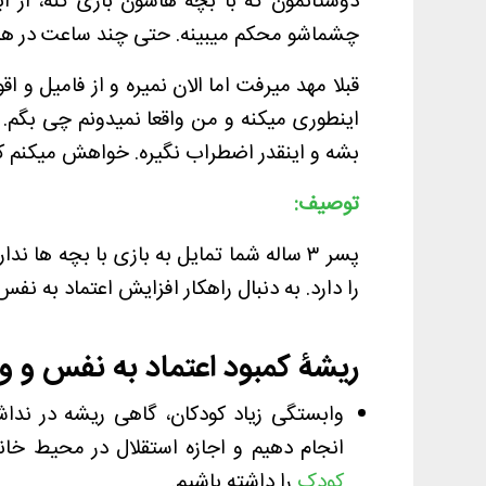
دوستانمون که با بچه هاشون بازی کنه، از اب
چشماشو محکم میبینه. حتی چند ساعت در همی
قبلا مهد میرفت اما الان نمیره و از فامیل و
اینطوری میکنه و من واقعا نمیدونم چی بگم. 
بشه و اینقدر اضطراب نگیره. خواهش میکنم کم
توصیف:
پسر ۳ ساله شما تمایل به بازی با بچه ه
را دارد. به دنبال راهکار افزایش اعتماد به ن
ریشۀ کمبود اعتماد به نفس و و
وابستگی زیاد کودکان، گاهی ریشه در ندا
انجام دهیم و اجازه استقلال در محیط خانه 
کودک
را داشته باشیم.