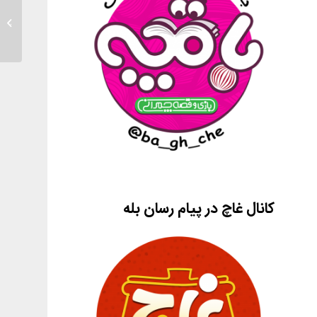
درخواس
کانال غاچ در پیام رسان بله