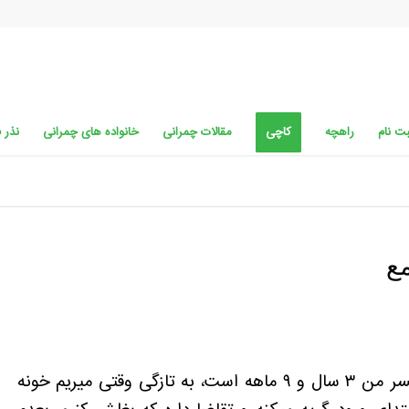
ت نام
راهچه
کاچی
مقالات چمرانی
خانواده های چمرانی
نذر 
ع
نمیدونم واقعا چطور نگرانیم را توضیح بدم. پسر من ۳ سال و ۹ ماهه است، به تازگی وقتی میریم خونه