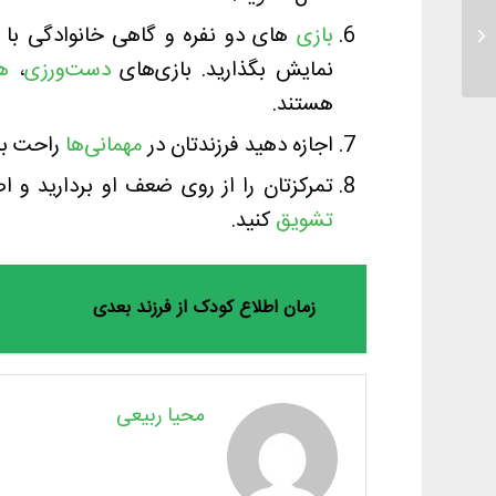
بازی
های دو نفره و گاهی خانوادگی با ه
جدا کردن محل خواب
نمایش بگذارید. بازی‌های
دست‌ورزی
،
ه
هستند.
اجازه دهید فرزندتان در
مهمانی‌ها
راحت باش
تمرکزتان را از روی ضعف او بردارید و اص
تشویق
کنید.
زمان اطلاع کودک از فرزند بعدی
محیا ربیعی