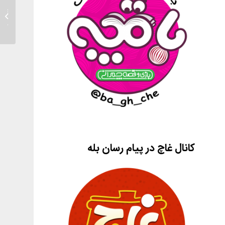
آموزش 
بازی(ق
کانال غاچ در پیام رسان بله