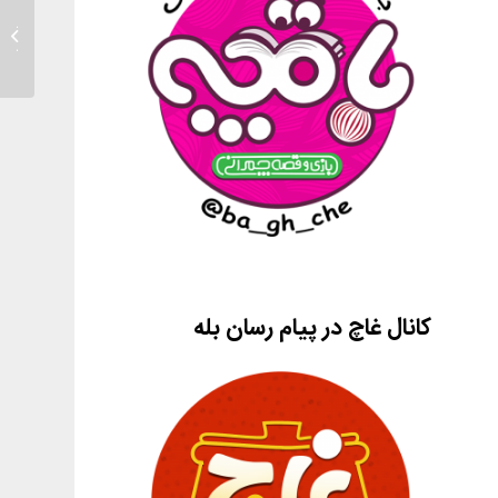
۴ طرح
دبستان 
کانال غاچ در پیام رسان بله