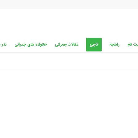
ت نام
راهچه
کاچی
مقالات چمرانی
خانواده های چمرانی
نذر 