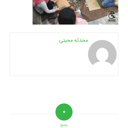
محدثه محبتی
۰
پاسخ