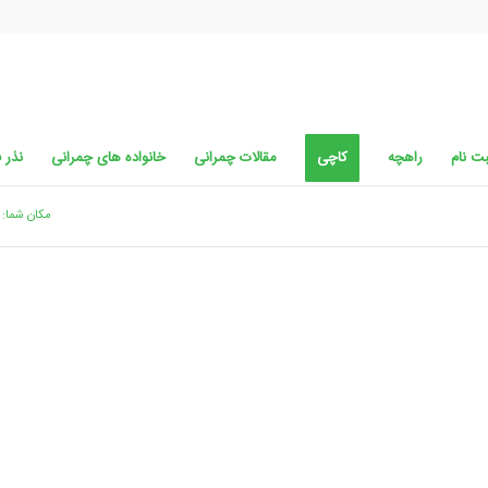
ت نام
راهچه
کاچی
مقالات چمرانی
خانواده های چمرانی
نذر 
مکان شما: