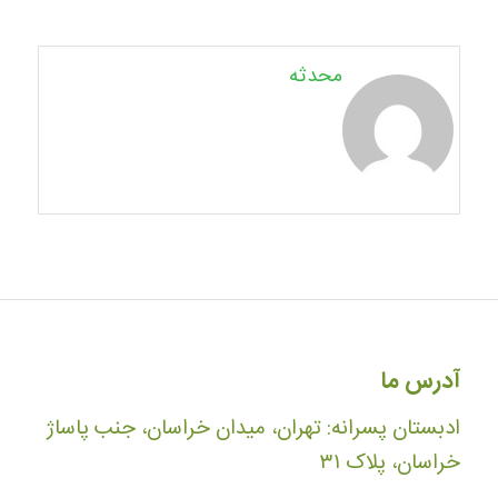
محدثه
آدرس ما
ادبستان پسرانه: تهران، میدان خراسان، جنب پاساژ
خراسان، پلاک ۳۱