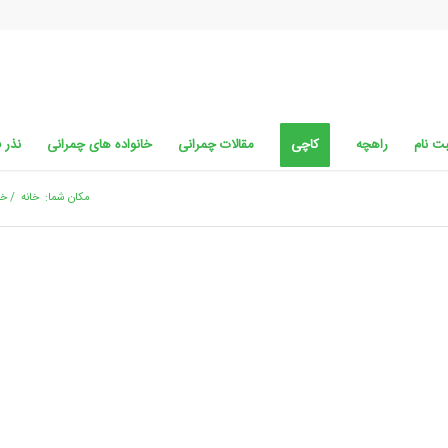
ت نام
راهچه
کاچی
مقالات چمرانی
خانواده های چمرانی
نذر 
مکان شما:
خانه
/
خب