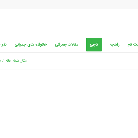
ت نام
راهچه
کاچی
مقالات چمرانی
خانواده های چمرانی
نذر 
مکان شما:
خانه
/
خ