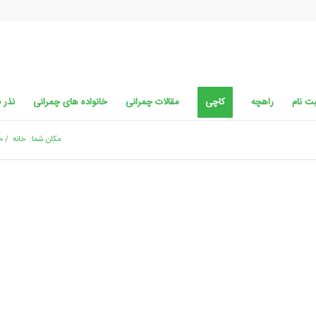
ت نام
راهچه
کاچی
مقالات چمرانی
خانواده های چمرانی
نذر 
مکان شما:
خانه
/
خ