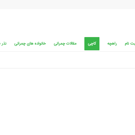
ت نام
راهچه
کاچی
مقالات چمرانی
خانواده های چمرانی
نذر 