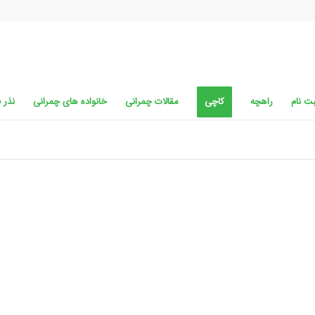
ت نام
راهچه
کاچی
مقالات چمرانی
خانواده های چمرانی
نذر 