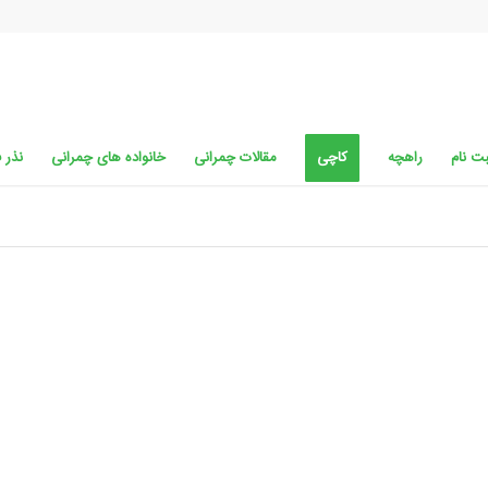
ت نام
راهچه
کاچی
مقالات چمرانی
خانواده های چمرانی
نذر 