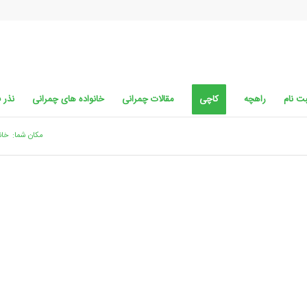
ت نام
راهچه
کاچی
مقالات چمرانی
خانواده های چمرانی
نذر 
مکان شما:
خان